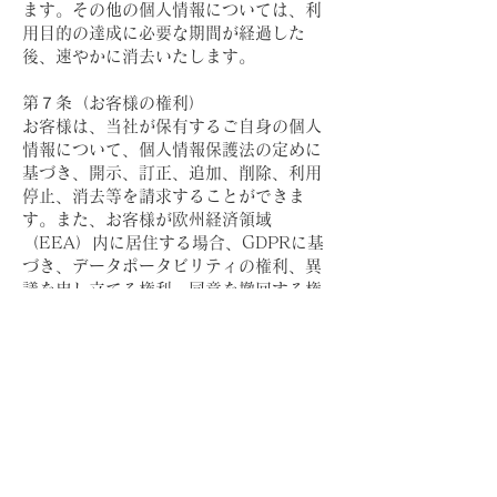
ます。その他の個人情報については、利
用目的の達成に必要な期間が経過した
後、速やかに消去いたします。
第７条（お客様の権利）
お客様は、当社が保有するご自身の個人
情報について、個人情報保護法の定めに
基づき、開示、訂正、追加、削除、利用
停止、消去等を請求することができま
す。また、お客様が欧州経済領域
（EEA）内に居住する場合、GDPRに基
づき、データポータビリティの権利、異
議を申し立てる権利、同意を撤回する権
利等を有します。これらの権利行使をさ
れる場合は、第８条の窓口までご連絡く
ださい。
第８条（お問い合わせ窓口）
本ポリシーに関するご意見、ご質問、苦
情のお申し出、その他個人情報の取扱い
に関するお問い合わせは、以下の窓口ま